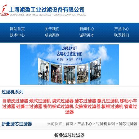
网站首页
关于我们
新闻中心
产品中心
技术中心
成功案例
诚聘英才
联系我们
过滤机系列
自清洗过滤器
烛式过滤机
袋式过滤器
滤芯过滤器
微孔过滤机
移动小车
过滤器
硅藻土过滤器
密闭板式过滤机
实验室过滤器
板框过滤机
管道过
滤器
折叠滤芯过滤器
当前位置：
首页
>
产品中心
>
过滤机系列
>
滤芯过滤器
折叠滤芯过滤器