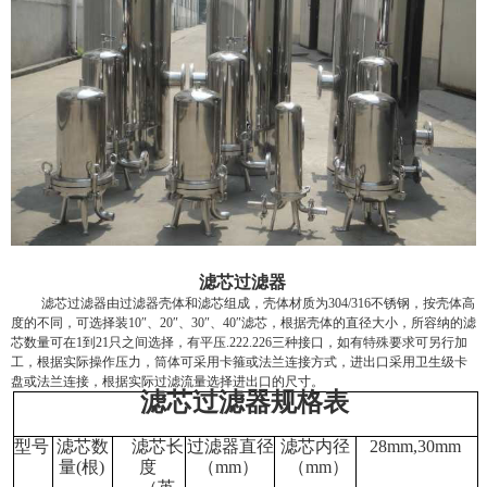
滤芯过滤器
滤芯过滤器由过滤器壳体和滤芯组成，壳体材质为
304/316
不锈钢，按壳体高
度的不同，可选择装
10
″、
20
″、
30
″、
40
″滤芯，根据壳体的直径大小，所容纳的滤
芯数量可在
1
到
21
只之间选择，有平压
.222.226
三种接口，如有特殊要求可另行加
工，根据实际操作压力，筒体可采用卡箍或法兰连接方式，进出口采用卫生级卡
盘或法兰连接，根据实际过滤流量选择进出口的尺寸。
滤芯过滤器规格表
型号
滤芯数
滤芯长
过滤器直径
滤芯内径
28mm,30mm
量
(
根
)
度
（
mm
）
（
mm
）