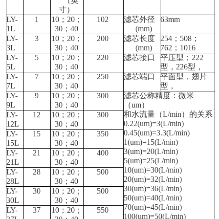
（英
寸）
LY-
1
10
；
20
；
102
滤芯外径
63mm
1L
30
；
40
(mm)
LY-
3
10
；
20
；
200
滤芯长度
254
；
508
；
3L
30
；
40
(mm)
762
；
1016
LY-
5
10
；
20
；
220
滤芯接口
平压型；
222
5L
30
；
40
型，
226
型，
LY-
7
10
；
20
；
250
滤芯端口
平面型，翅片
7L
30
；
40
型，
LY-
9
10
；
20
；
300
滤芯公称精度：微米
9L
30
；
40
（
um
）
和水流量（
L/min
）的关系
LY-
12
10
；
20
；
300
0.22(um)=3(L/min)
12L
30
；
40
0.45(um)=3.3(L/min)
LY-
15
10
；
20
；
350
1(um)=15(L/min)
15L
30
；
40
3(um)=20(L/min)
LY-
21
10
；
20
；
400
5(um)=25(L/min)
21L
30
；
40
10(um)=30(L/min)
LY-
28
10
；
20
；
500
20(um)=32(L/min)
28
L
30
；
40
30(um)=36(L/min)
LY-
30
10
；
20
；
500
50(um)=40(L/min)
30L
30
；
40
70(um)=45(L/min)
LY-
37
10
；
20
；
550
100(um)=50(L/min)